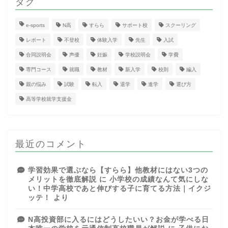
タグ
e-sports
N高
すらら
サポート校
スクーリング
レポート
不登校
体験入学
先生
入試
合同説明会
声優
妊娠
学校説明会
学費
専門コース
就職
教材
新入学
校則
編入
親の悩み
試験
転入
退学
進学
選び方
高等学校就学支援金
最近のコメント
学習効果で選ぶなら【すらら】他教材にはない3つの
メリットを徹底解説
に
小学校の成績なんて気にしな
い！中学高校であと伸びする子に育てる方法｜イクジ
ッテ！
より
N高投資部に入るにはどうしたいい？お金が学べる日